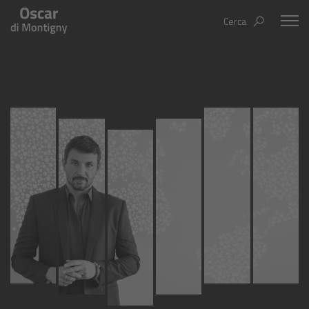
Cerca
Oscar Di Montigny
Aree tematiche
Humanovability
Bio
Economia Sferica
Books
Centodieci
Events
Nuovi Eroi
Video
Be Your Essence
IT
EN
ES
Futurability