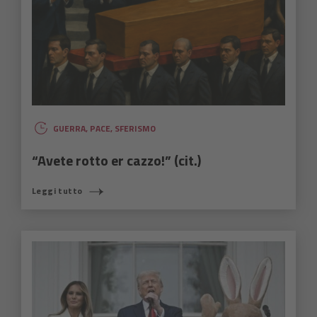
GUERRA
,
PACE
,
SFERISMO
“Avete rotto er cazzo!” (cit.)
Leggi tutto