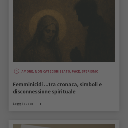
AMORE
,
NON CATEGORIZZATO
,
PACE
,
SFERISMO
Femminicidi …tra cronaca, simboli e
disconnessione spirituale
Leggi tutto