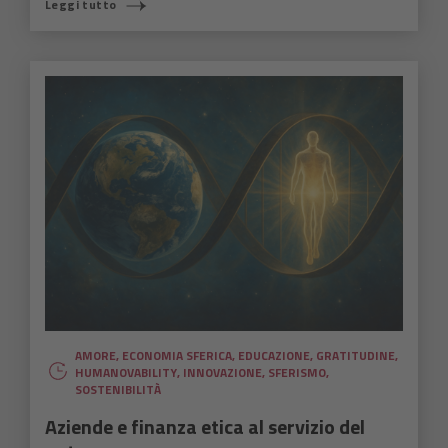
Leggi tutto
AMORE
,
ECONOMIA SFERICA
,
EDUCAZIONE
,
GRATITUDINE
,
HUMANOVABILITY
,
INNOVAZIONE
,
SFERISMO
,
SOSTENIBILITÀ
Aziende e finanza etica al servizio del