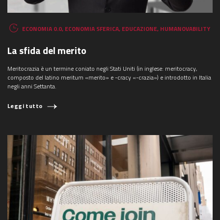
ECONOMIA 0.0
,
ECONOMIA SFERICA
,
EDUCAZIONE
,
HUMANOVABILITY
La sfida del merito
Meritocrazia è un termine coniato negli Stati Uniti (in inglese: meritocracy,
composto del latino meritum «merito» e -cracy «-crazia») e introdotto in Italia
negli anni Settanta.
Leggi tutto