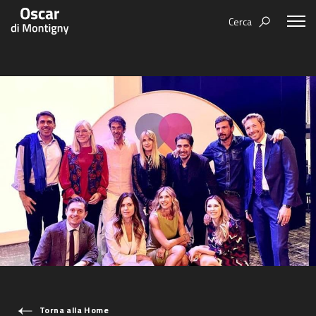
Cerca
Aree tematiche
Humanovability
Bio
Economia Sferica
Books
Centodieci
Events
Nuovi Eroi
Video
Be Your Essence
IT
Futurability
Torna alla Home