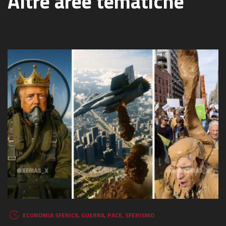
Altre aree tematiche
ECONOMIA SFERICA
,
GUERRA
,
PACE
,
SFERISMO