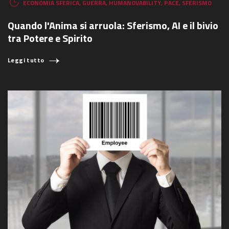
ECONOMIA SFERICA
,
GUERRA
,
HUMANOVABILITY
,
PACE
,
SFERISMO
Quando l'Anima si arruola: Sferismo, AI e il bivio
tra Potere e Spirito
Leggi tutto