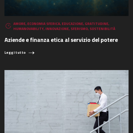
AMORE
,
ECONOMIA SFERICA
,
EDUCAZIONE
,
GRATITUDINE
,
HUMANOVABILITY
,
INNOVAZIONE
,
SFERISMO
,
SOSTENIBILITÀ
Aziende e finanza etica al servizio del potere
Leggi tutto