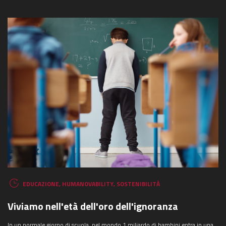
COSA STAI CERCANDO?
EDUCAZIONE
,
HUMANOVABILITY
,
SOSTENIBILITÀ
Viviamo nell'età dell'oro dell'ignoranza
In un normale giorno di scuola, nel mondo 1 miliardo di bambini entra in una