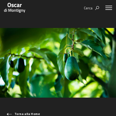
Cerca
Aree tematiche
Humanovability
Bio
Economia Sferica
Books
Centodieci
Events
Nuovi Eroi
Video
Be Your Essence
IT
Futurability
Torna alla Home