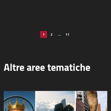
Paginazione degli a
1
2
…
11
Altre aree tematiche