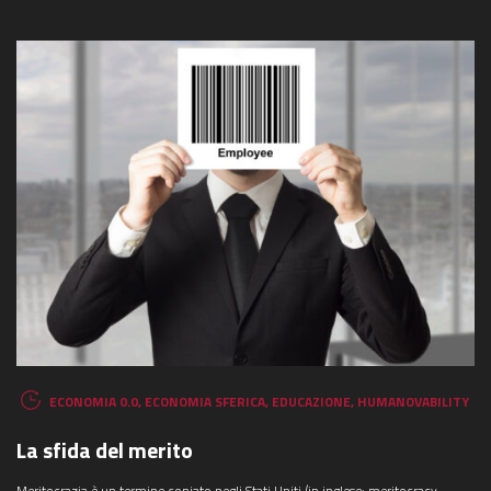
ECONOMIA 0.0
,
ECONOMIA SFERICA
,
EDUCAZIONE
,
HUMANOVABILITY
La sfida del merito
Meritocrazia è un termine coniato negli Stati Uniti (in inglese: meritocracy,