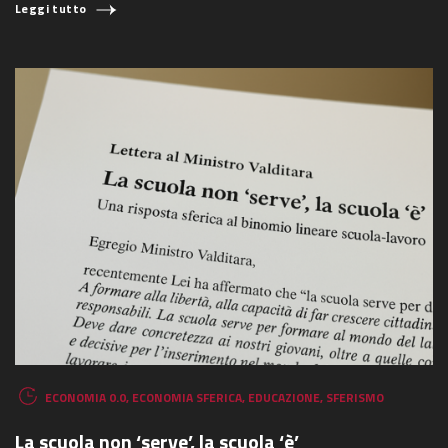
Leggi tutto
ECONOMIA 0.0
,
ECONOMIA SFERICA
,
EDUCAZIONE
,
SFERISMO
La scuola non ‘serve’, la scuola ‘è’