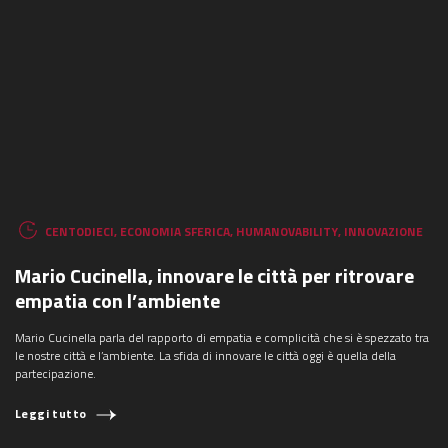
CENTODIECI
,
ECONOMIA SFERICA
,
HUMANOVABILITY
,
INNOVAZIONE
Mario Cucinella, innovare le città per ritrovare
empatia con l’ambiente
Mario Cucinella parla del rapporto di empatia e complicità che si è spezzato tra
le nostre città e l’ambiente. La sfida di innovare le città oggi è quella della
partecipazione.
Leggi tutto