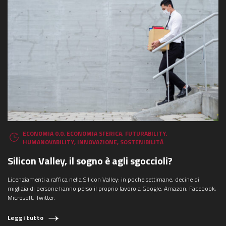
ECONOMIA 0.0
,
ECONOMIA SFERICA
,
FUTURABILITY
,
HUMANOVABILITY
,
INNOVAZIONE
,
SOSTENIBILITÀ
Silicon Valley, il sogno è agli sgoccioli?
Licenziamenti a raffica nella Silicon Valley: in poche settimane, decine di
migliaia di persone hanno perso il proprio lavoro a Google, Amazon, Facebook,
Microsoft, Twitter.
Leggi tutto