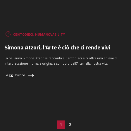
CENTODIECI
,
HUMANOVABILITY
Simona Atzori, l’Arte è ciò che ci rende vivi
La ballerina Simona Atzori si racconta a Centodieci e ci offre una chiave di
interpretazione intima e originale sul ruolo dell’Arte nella nostra vita.
Leggi tutto
Paginazione degli
1
2