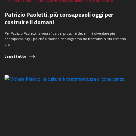
CENTODIECI
,
EDUCAZIONE
,
HUMANOVABILITY
,
NUOVI EROI
Patrizio Paoletti, più consapevoli oggi per
costruire il domani
Per Patrizio Paoletti, la vera sfida dei prossimi decenni è diventare più
consapevoli oggi, poiché il mondo che vogliamo fra trent’anni si sta creando
ora.
Leggi tutto