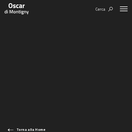
Cerca
Aree tematiche
Humanovability
Bio
Economia Sferica
Books
Centodieci
Events
Nuovi Eroi
Video
Be Your Essence
IT
Futurability
Torna alla Home