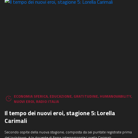
ECONOMIA SFERICA
,
EDUCAZIONE
,
GRATITUDINE
,
HUMANOVABILITY
,
NUOVI EROI
,
RADIO ITALIA
Il tempo dei nuovi eroi, stagione 5: Lorella
Carimali
Secondo ospite della nuova stagione, composta da sei puntate registrate prima
del lockdown, è la docente di fama internazionale Lorella Carimali.