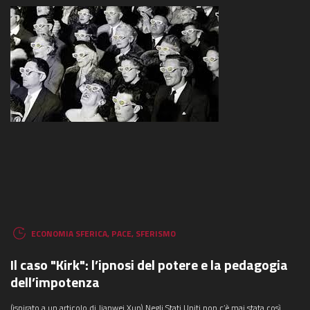
ECONOMIA SFERICA
,
PACE
,
SFERISMO
Il caso "Kirk": l’ipnosi del potere e la pedagogia
dell’impotenza
(ispirato a un articolo di Jianwei Xun) Negli Stati Uniti non c’è mai stata così