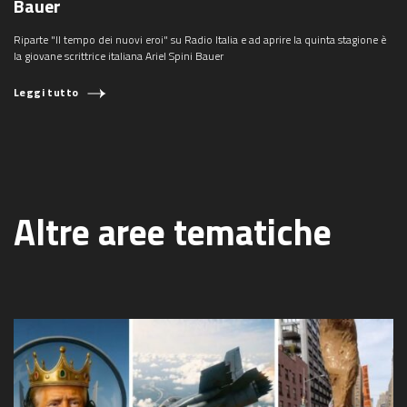
Bauer
Riparte "Il tempo dei nuovi eroi" su Radio Italia e ad aprire la quinta stagione è
la giovane scrittrice italiana Ariel Spini Bauer
Leggi tutto
Altre aree tematiche