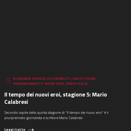
ECONOMIA SFERICA
,
FUTURABILITY
,
GRATITUDINE
,
HUMANOVABILITY
,
NUOVI EROI
,
RADIO ITALIA
Il tempo dei nuovi eroi, stagione 5: Mario
Calabresi
Secondo ospite della quinta stagione di "Il tempo dei nuovi eroi" è il
pluripremiato giornalista e scrittore Mario Calabresi.
Leggi tutto