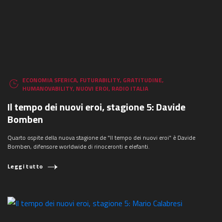
ECONOMIA SFERICA
,
FUTURABILITY
,
GRATITUDINE
,
HUMANOVABILITY
,
NUOVI EROI
,
RADIO ITALIA
Il tempo dei nuovi eroi, stagione 5: Davide
Bomben
Quarto ospite della nuova stagione de "Il tempo dei nuovi eroi" è Davide
Bomben, difensore worldwide di rinoceronti e elefanti.
Leggi tutto
COSA STAI CERCANDO?