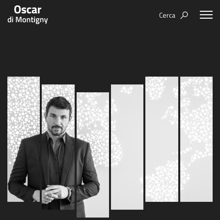
Cerca
Oscar Di Montigny
Aree tematiche
Humanovability
Bio
Economia Sferica
Books
Centodieci
Events
Nuovi Eroi
Video
Be Your Essence
IT
EN
ES
Futurability