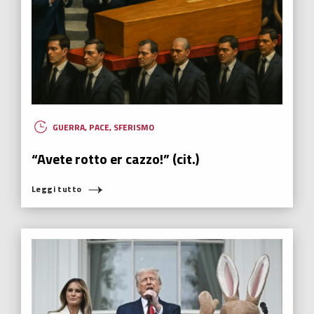
GUERRA
,
PACE
,
SFERISMO
“Avete rotto er cazzo!” (cit.)
Leggi tutto