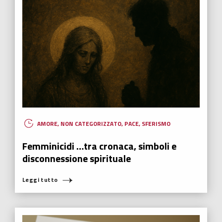
AMORE
,
NON CATEGORIZZATO
,
PACE
,
SFERISMO
Femminicidi …tra cronaca, simboli e
disconnessione spirituale
Leggi tutto