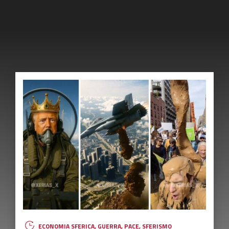
ECONOMIA SFERICA
,
GUERRA
,
PACE
,
SFERISMO