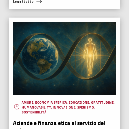
Leggi tutto
AMORE
,
ECONOMIA SFERICA
,
EDUCAZIONE
,
GRATITUDINE
,
HUMANOVABILITY
,
INNOVAZIONE
,
SFERISMO
,
SOSTENIBILITÀ
Aziende e finanza etica al servizio del