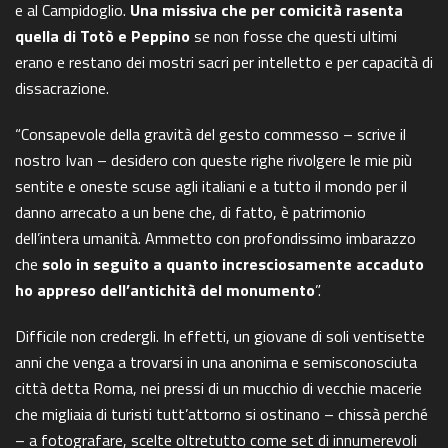
e al Campidoglio.
Una missiva che per comicità rasenta
quella di Totò e Peppino
se non fosse che questi ultimi
erano e restano dei mostri sacri per intelletto e per capacità di
dissacrazione.
“Consapevole della gravità del gesto commesso – scrive il
nostro Ivan – desidero con queste righe rivolgere le mie più
sentite e oneste scuse agli italiani e a tutto il mondo per il
danno arrecato a un bene che, di fatto, è patrimonio
dell’intera umanità. Ammetto con profondissimo imbarazzo
che
solo in seguito a quanto incresciosamente accaduto
ho appreso dell’antichità del monumento
”.
Difficile non credergli. In effetti, un giovane di soli ventisette
anni che venga a trovarsi in una anonima e semisconosciuta
città detta Roma, nei pressi di un mucchio di vecchie macerie
che migliaia di turisti tutt’attorno si ostinano – chissà perché
– a fotografare, scelte oltretutto come set di innumerevoli