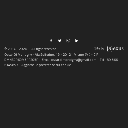
Site by:
© 2014 - 2026
- All right reserved
Oscar Di Montigny - Via Solferino, 19 - 20121 Milano (MI) - C.F.
DMNSCR69M31F205R - Email
oscar.dimontigny@gmail.com
- Tel
+39 366
6149897
-
Aggiorna le preferenze sui cookie