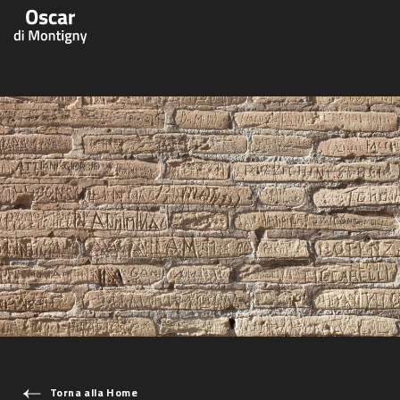
Aree tematiche
Humanovability
Bio
Economia Sferica
Books
Centodieci
Events
Nuovi Eroi
Video
Be Your Essence
IT
Futurability
Torna alla Home