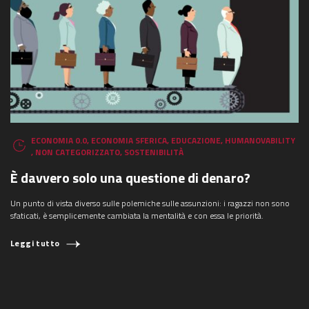
ECONOMIA 0.0
,
ECONOMIA SFERICA
,
EDUCAZIONE
,
HUMANOVABILITY
,
NON CATEGORIZZATO
,
SOSTENIBILITÀ
È davvero solo una questione di denaro?
Un punto di vista diverso sulle polemiche sulle assunzioni: i ragazzi non sono
sfaticati, è semplicemente cambiata la mentalità e con essa le priorità.
Leggi tutto