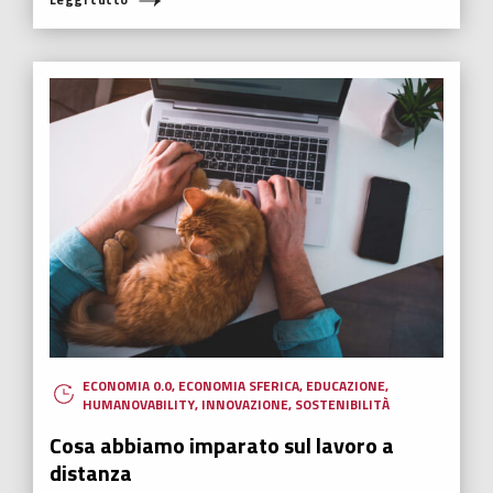
ECONOMIA 0.0
,
ECONOMIA SFERICA
,
EDUCAZIONE
,
HUMANOVABILITY
,
INNOVAZIONE
,
SOSTENIBILITÀ
Cosa abbiamo imparato sul lavoro a
distanza