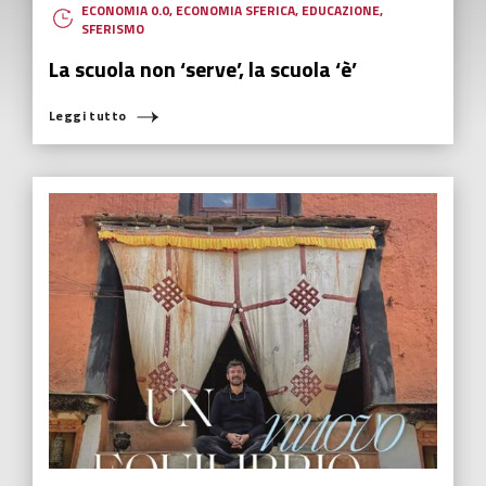
ECONOMIA 0.0
,
ECONOMIA SFERICA
,
EDUCAZIONE
,
SFERISMO
La scuola non ‘serve’, la scuola ‘è’
Leggi tutto