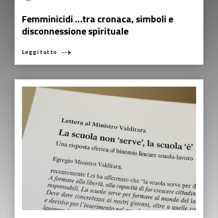
Femminicidi …tra cronaca, simboli e
disconnessione spirituale
Leggi tutto