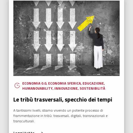
ECONOMIA 0.0
,
ECONOMIA SFERICA
,
EDUCAZIONE
,
HUMANOVABILITY
,
INNOVAZIONE
,
SOSTENIBILITÀ
Le tribù trasversali, specchio dei tempi
A tantissimi livelli, stiamo vivendo un potente processo di
frammentazione in tribù: trasversali, digitali, transnazionali e
transculturali.
Leggi tutto