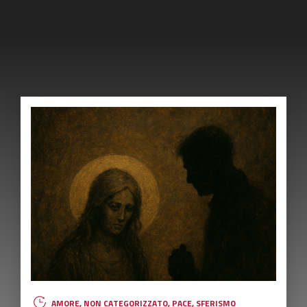
AMORE
,
NON CATEGORIZZATO
,
PACE
,
SFERISMO