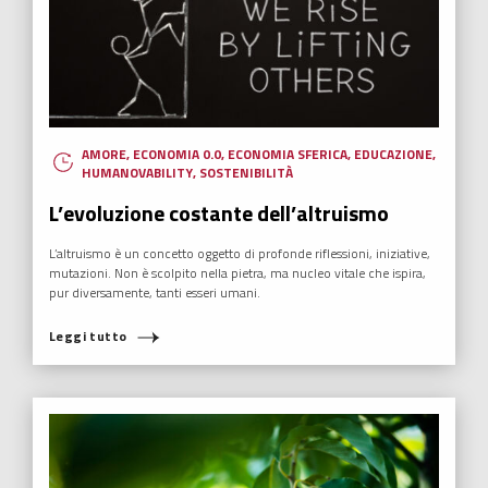
AMORE
,
ECONOMIA 0.0
,
ECONOMIA SFERICA
,
EDUCAZIONE
,
HUMANOVABILITY
,
SOSTENIBILITÀ
L’evoluzione costante dell’altruismo
L’altruismo è un concetto oggetto di profonde riflessioni, iniziative,
mutazioni. Non è scolpito nella pietra, ma nucleo vitale che ispira,
pur diversamente, tanti esseri umani.
Leggi tutto