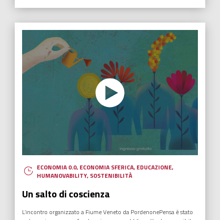
ECONOMIA 0.0
,
ECONOMIA SFERICA
,
EDUCAZIONE
,
HUMANOVABILITY
,
SOSTENIBILITÀ
Un salto di coscienza
L’incontro organizzato a Fiume Veneto da PordenonePensa è stato