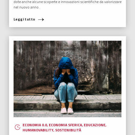
dote anche alcune scoperte e innovazioni scientifiche da valorizzare
nel nuovo anno.
Leggi tutto
ECONOMIA 0.0
,
ECONOMIA SFERICA
,
EDUCAZIONE
,
HUMANOVABILITY
,
SOSTENIBILITÀ