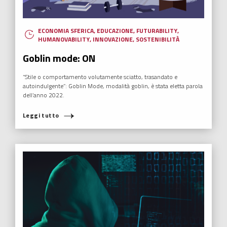
ECONOMIA SFERICA
,
EDUCAZIONE
,
FUTURABILITY
,
HUMANOVABILITY
,
INNOVAZIONE
,
SOSTENIBILITÀ
Goblin mode: ON
“Stile o comportamento volutamente sciatto, trasandato e
autoindulgente”: Goblin Mode, modalità goblin, è stata eletta parola
dell’anno 2022.
Leggi tutto