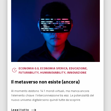
ECONOMIA 0.0
,
ECONOMIA SFERICA
,
EDUCAZIONE
,
FUTURABILITY
,
HUMANOVABILITY
,
INNOVAZIONE
Il metaverso non esiste (ancora)
Al momento esistono 141 mondi virtuali, ma manca ancora
l’elemento chiave: l’interconnessione tra essi. Le potenzialità del
nuovo universo digitale sono quindi tutte da scoprire.
Leggi tutto