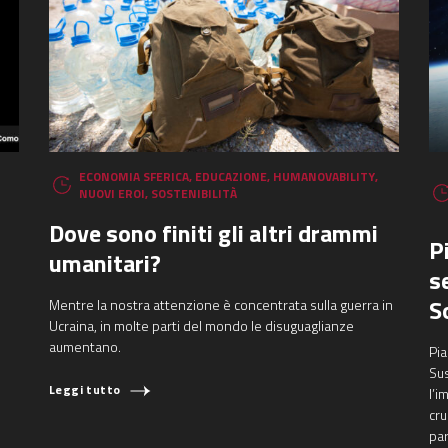
ECONOMIA SFERICA
,
EDUCAZIONE
,
HUMANOVABILITY
,
NUOVI EROI
,
SOSTENIBILITÀ
Dove sono finiti gli altri drammi
P
umanitari?
s
S
Mentre la nostra attenzione è concentrata sulla guerra in
Ucraina, in molte parti del mondo le disuguaglianze
aumentano.
Pia
Su
Leggi tutto
l’i
cru
par