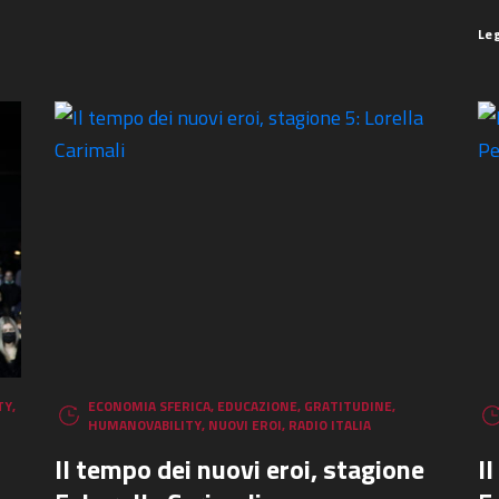
Le
TY
,
ECONOMIA SFERICA
,
EDUCAZIONE
,
GRATITUDINE
,
HUMANOVABILITY
,
NUOVI EROI
,
RADIO ITALIA
Il tempo dei nuovi eroi, stagione
I