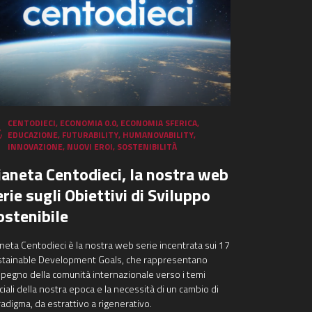
CENTODIECI
,
ECONOMIA 0.0
,
ECONOMIA SFERICA
,
EDUCAZIONE
,
FUTURABILITY
,
HUMANOVABILITY
,
INNOVAZIONE
,
NUOVI EROI
,
SOSTENIBILITÀ
ianeta Centodieci, la nostra web
erie sugli Obiettivi di Sviluppo
ostenibile
neta Centodieci è la nostra web serie incentrata sui 17
stainable Development Goals, che rappresentano
mpegno della comunità internazionale verso i temi
ciali della nostra epoca e la necessità di un cambio di
adigma, da estrattivo a rigenerativo.