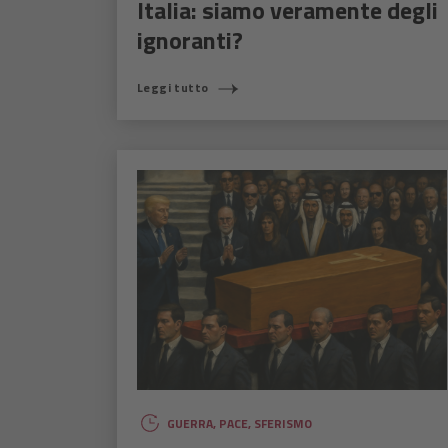
Italia: siamo veramente degli
ignoranti?
Leggi tutto
GUERRA
,
PACE
,
SFERISMO