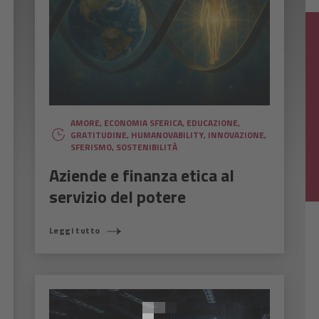
AMORE
,
ECONOMIA SFERICA
,
EDUCAZIONE
,
GRATITUDINE
,
HUMANOVABILITY
,
INNOVAZIONE
,
SFERISMO
,
SOSTENIBILITÀ
Aziende e finanza etica al
servizio del potere
Leggi tutto
COSA STAI CERCANDO?