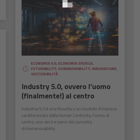
ECONOMIA 0.0
,
ECONOMIA SFERICA
,
FUTURABILITY
,
HUMANOVABILITY
,
INNOVAZIONE
,
SOSTENIBILITÀ
Industry 5.0, ovvero l’uomo
(finalmente!) al centro
Industria 5.0 è una filosofia o un modello d’impresa
caratterizzato dalla Human Centricity, l’uomo al
centro, uno dei tre perni del concetto
di Humanovability.