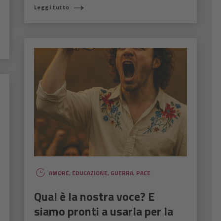
Leggi tutto
AMORE
,
EDUCAZIONE
,
GUERRA
,
PACE
Qual è la nostra voce? E
siamo pronti a usarla per la