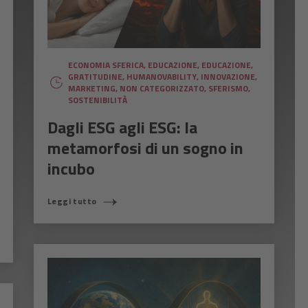
ECONOMIA SFERICA
,
EDUCAZIONE
,
EDUCAZIONE
,
GRATITUDINE
,
HUMANOVABILITY
,
INNOVAZIONE
,
MARKETING
,
NON CATEGORIZZATO
,
SFERISMO
,
SOSTENIBILITÀ
Dagli ESG agli ESG: la
metamorfosi di un sogno in
incubo
Leggi tutto