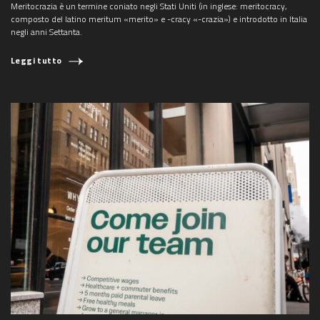
Meritocrazia è un termine coniato negli Stati Uniti (in inglese: meritocracy,
composto del latino meritum «merito» e -cracy «-crazia») e introdotto in Italia
negli anni Settanta.
Leggi tutto