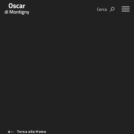
Cerca
Aree tematiche
Humanovability
Bio
Economia Sferica
Books
Centodieci
Events
Nuovi Eroi
Video
Be Your Essence
IT
Futurability
Torna alla Home