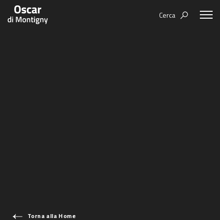
Cerca
Aree tematiche
Humanovability
Bio
Economia Sferica
Books
Centodieci
Events
Nuovi Eroi
Video
Be Your Essence
IT
Futurability
Torna alla Home