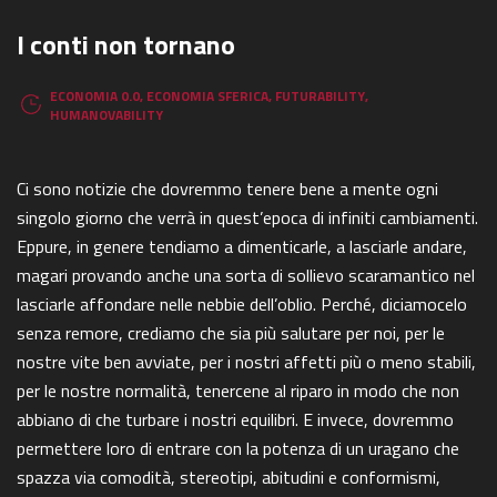
I conti non tornano
ECONOMIA 0.0
,
ECONOMIA SFERICA
,
FUTURABILITY
,
HUMANOVABILITY
Ci sono notizie che dovremmo tenere bene a mente ogni
singolo giorno che verrà in quest’epoca di infiniti cambiamenti.
Eppure, in genere tendiamo a dimenticarle, a lasciarle andare,
magari provando anche una sorta di sollievo scaramantico nel
lasciarle affondare nelle nebbie dell’oblio. Perché, diciamocelo
senza remore, crediamo che sia più salutare per noi, per le
nostre vite ben avviate, per i nostri affetti più o meno stabili,
per le nostre normalità, tenercene al riparo in modo che non
abbiano di che turbare i nostri equilibri. E invece, dovremmo
permettere loro di entrare con la potenza di un uragano che
spazza via comodità, stereotipi, abitudini e conformismi,