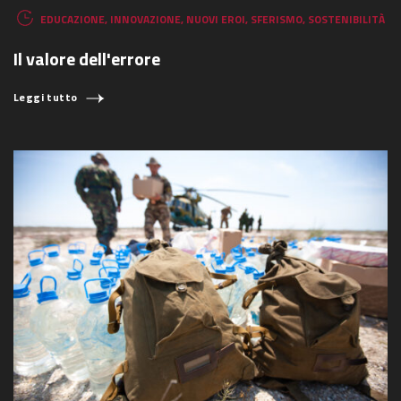
EDUCAZIONE
,
INNOVAZIONE
,
NUOVI EROI
,
SFERISMO
,
SOSTENIBILITÀ
Il valore dell'errore
Leggi tutto