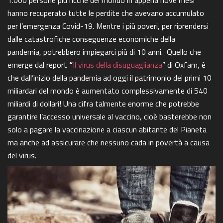
1.000 persone più ricche del mondo in appena nove mesi
hanno recuperato tutte le perdite che avevano accumulato
per l’emergenza Covid-19. Mentre i più poveri, per riprendersi
dalle catastrofiche conseguenze economiche della
pandemia, potrebbero impiegarci più di 10 anni.
Quello che
emerge dal report
“
Il virus della disuguaglianza
” di Oxfam, è
che dall’inizio della pandemia ad oggi il patrimonio dei primi 10
miliardari del mondo è aumentato complessivamente di 540
miliardi di dollari! Una cifra talmente enorme che potrebbe
garantire l’accesso universale al vaccino, cioè basterebbe non
solo a pagare la vaccinazione a ciascun abitante del Pianeta
ma anche ad assicurare che nessuno cada in povertà a causa
del virus.