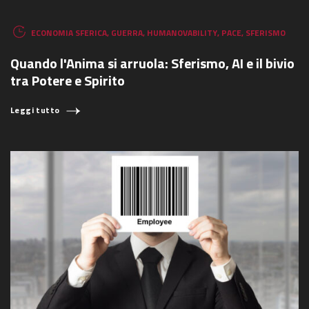
ECONOMIA SFERICA
,
GUERRA
,
HUMANOVABILITY
,
PACE
,
SFERISMO
Quando l'Anima si arruola: Sferismo, AI e il bivio
tra Potere e Spirito
Leggi tutto