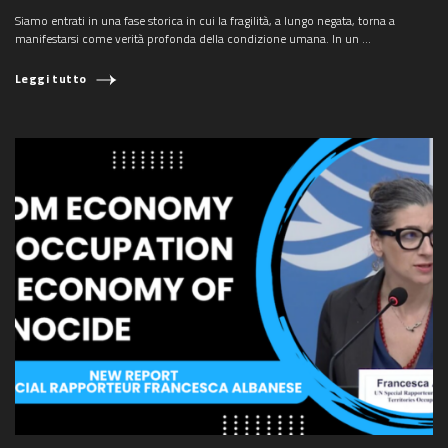
Siamo entrati in una fase storica in cui la fragilità, a lungo negata, torna a
manifestarsi come verità profonda della condizione umana. In un ...
Leggi tutto
COSA STAI CERCANDO?