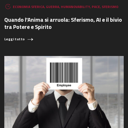
ECONOMIA SFERICA
,
GUERRA
,
HUMANOVABILITY
,
PACE
,
SFERISMO
Quando l'Anima si arruola: Sferismo, AI e il bivio
tra Potere e Spirito
Leggi tutto