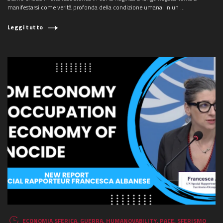
manifestarsi come verità profonda della condizione umana. In un ...
Leggi tutto
COSA STAI CERCANDO?
ECONOMIA SFERICA
,
GUERRA
,
HUMANOVABILITY
,
PACE
,
SFERISMO