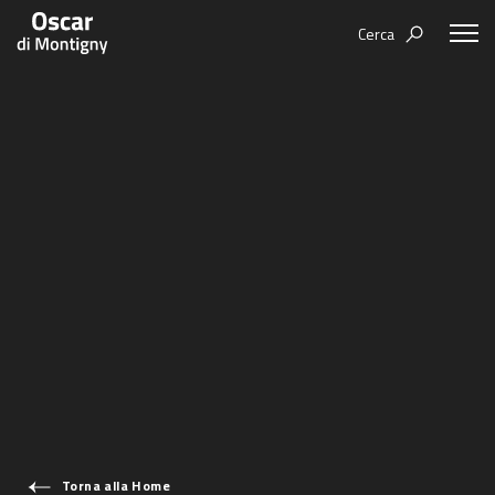
Cerca
Aree tematiche
Humanovability
Bio
Economia Sferica
Books
Centodieci
Events
Nuovi Eroi
Video
Be Your Essence
IT
Futurability
Torna alla Home