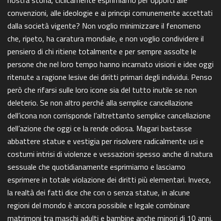
nostra storia, ciclicamente esprimiamo per opporci alle
convenzioni, alle ideologie e ai principi comunemente accettati
dalla società vigente? Non voglio minimizzare il fenomeno
che, ripeto, ha caratura mondiale, e non voglio condividere il
pensiero di chi ritiene totalmente e per sempre assolte le
persone che nel loro tempo hanno incarnato visioni e idee oggi
ritenute a ragione lesive dei diritti primari degli individui. Penso
però che rifarsi sulle loro icone sia del tutto inutile se non
deleterio. Se non altro perché alla semplice cancellazione
dell’icona non corrisponde l’altrettanto semplice cancellazione
dell’azione che oggi ce la rende odiosa. Magari bastasse
abbattere statue e vestigia per risolvere radicalmente usi e
costumi intrisi di violenze e vessazioni spesso anche di natura
sessuale che quotidianamente esprimiamo e lasciamo
esprimere in totale violazione dei diritti più elementari. Invece,
la realtà dei fatti dice che con o senza statue, in alcune
regioni del mondo è ancora possibile e legale combinare
matrimoni tra maschi adulti e bambine anche minori di 10 anni.