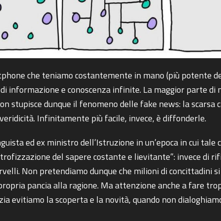
rtphone che teniamo costantemente in mano (più potente de
di informazione e conoscenza infinite. La maggior parte di n
 stupisce dunque il fenomeno delle fake news: la scarsa capac
eridicità. Infinitamente più facile, invece, è diffonderle.
uista ed ex ministro dell’Istruzione in un’epoca in cui tale 
 atrofizzazione del sapere costante e lievitante”: invece di r
velli. Non pretendiamo dunque che milioni di concittadini si 
propria pancia alla ragione. Ma attenzione anche a fare tropp
izia evitiamo la scoperta e la novità, quando non dialoghiamo 