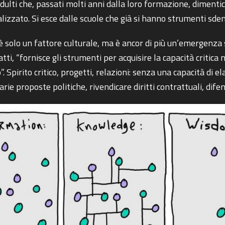
 adulti che, passati molti anni dalla loro formazione, diment
zzato. Si esce dalle scuole che già si hanno strumenti sdent
solo un fattore culturale, ma è ancor di più un’emergenza so
ti, “fornisce gli strumenti per acquisire la capacità critica n
 Spirito critico, progetti, relazioni: senza una capacità di 
arie proposte politiche, rivendicare diritti contrattuali, difen
COSA STAI CERCANDO?