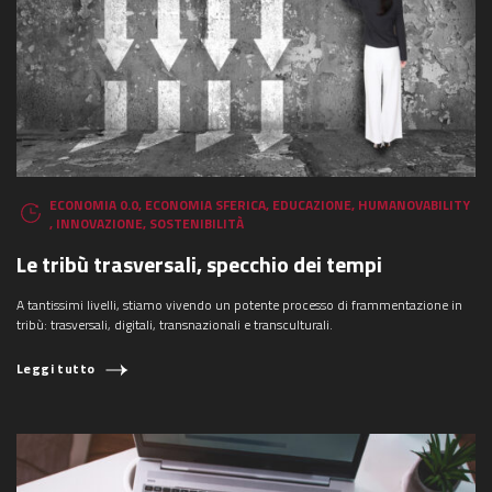
ECONOMIA 0.0
,
ECONOMIA SFERICA
,
EDUCAZIONE
,
HUMANOVABILITY
,
INNOVAZIONE
,
SOSTENIBILITÀ
Le tribù trasversali, specchio dei tempi
A tantissimi livelli, stiamo vivendo un potente processo di frammentazione in
tribù: trasversali, digitali, transnazionali e transculturali.
Leggi tutto