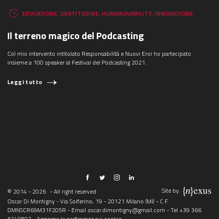
EDUCAZIONE
,
GRATITUDINE
,
HUMANOVABILITY
,
INNOVAZIONE
Il terreno magico del Podcasting
Col mio intervento intitolato Responsabilità e Nuovi Eroi ho partecipato
insieme a 100 speaker al Festival del Podcasting 2021.
Leggi tutto
Site by:
© 2014 - 2026
- All right reserved
Oscar Di Montigny - Via Solferino, 19 - 20121 Milano (MI) - C.F.
DMNSCR69M31F205R - Email
oscar.dimontigny@gmail.com
- Tel
+39 366
6149897
-
Aggiorna le preferenze sui cookie