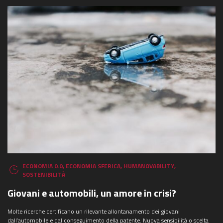
ECONOMIA 0.0
,
ECONOMIA SFERICA
,
HUMANOVABILITY
,
SOSTENIBILITÀ
Giovani e automobili, un amore in crisi?
Molte ricerche certificano un rilevante allontanamento dei giovani
dall’automobile e dal conseguimento della patente. Nuova sensibilità o scelta