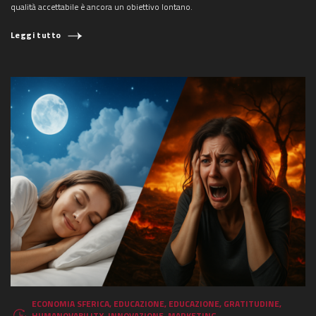
qualità accettabile è ancora un obiettivo lontano.
Leggi tutto
COSA STAI CERCANDO?
ECONOMIA SFERICA
,
EDUCAZIONE
,
EDUCAZIONE
,
GRATITUDINE
,
HUMANOVABILITY
,
INNOVAZIONE
,
MARKETING
,