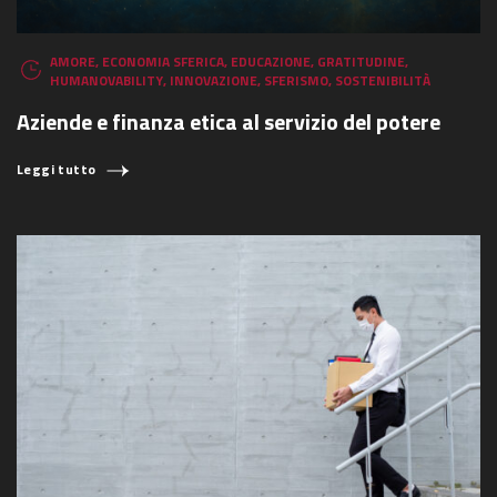
AMORE
,
ECONOMIA SFERICA
,
EDUCAZIONE
,
GRATITUDINE
,
HUMANOVABILITY
,
INNOVAZIONE
,
SFERISMO
,
SOSTENIBILITÀ
Aziende e finanza etica al servizio del potere
Leggi tutto