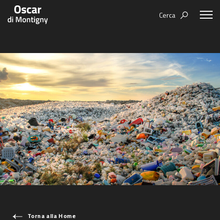
Cerca
Aree tematiche
Humanovability
Bio
Economia Sferica
Books
Centodieci
Events
Nuovi Eroi
Video
Be Your Essence
IT
Futurability
Torna alla Home