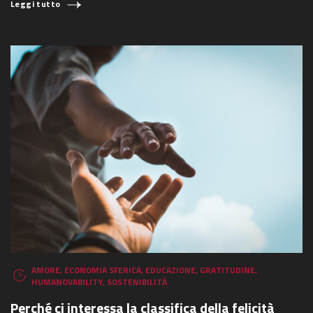
Leggi tutto
AMORE
,
ECONOMIA SFERICA
,
EDUCAZIONE
,
GRATITUDINE
,
HUMANOVABILITY
,
SOSTENIBILITÀ
Perché ci interessa la classifica della felicità