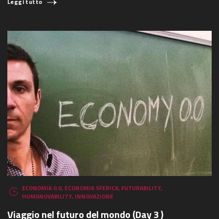
Leggi tutto
ECONOMIA 0.0
,
ECONOMIA SFERICA
,
FUTURABILITY
,
HUMANOVABILITY
,
INNOVAZIONE
Viaggio nel futuro del mondo (Day 3 )