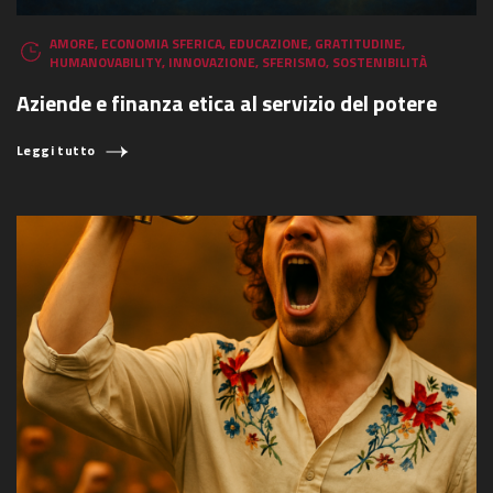
AMORE
,
ECONOMIA SFERICA
,
EDUCAZIONE
,
GRATITUDINE
,
HUMANOVABILITY
,
INNOVAZIONE
,
SFERISMO
,
SOSTENIBILITÀ
Aziende e finanza etica al servizio del potere
Leggi tutto