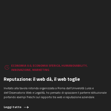
ECONOMIA 0.0
,
ECONOMIA SFERICA
,
HUMANOVABILITY
,
INNOVAZIONE
,
MARKETING
Reputazione: il web dà, il web toglie
Invitato alla tavola rotonda organizzata a Roma dall’Università Luiss e
dell’Osservatorio Web e Legalità, ho pensato di spiazzare il parterre istituzionale
portando esempi freschi sul rapporto tra web e reputazione aziendale.
Leggi tutto