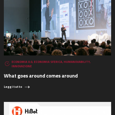
ECONOMIA 0.0
,
ECONOMIA SFERICA
,
HUMANOVABILITY
,
INNOVAZIONE
What goes around comes around
Leggi tutto