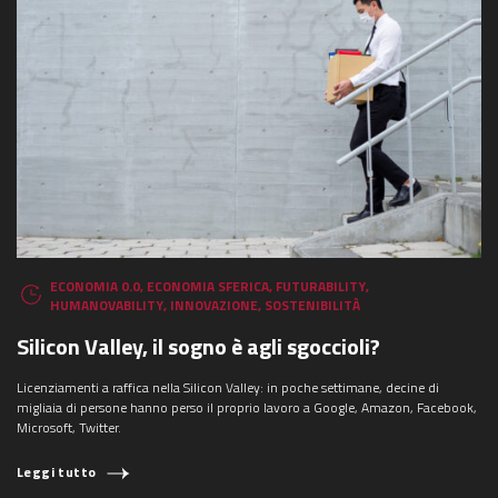
ECONOMIA 0.0
,
ECONOMIA SFERICA
,
FUTURABILITY
,
HUMANOVABILITY
,
INNOVAZIONE
,
SOSTENIBILITÀ
Silicon Valley, il sogno è agli sgoccioli?
Licenziamenti a raffica nella Silicon Valley: in poche settimane, decine di
migliaia di persone hanno perso il proprio lavoro a Google, Amazon, Facebook,
COSA STAI CERCANDO?
Microsoft, Twitter.
Leggi tutto