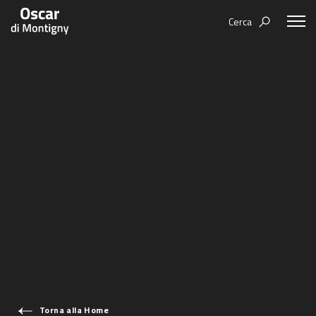
Cerca
Aree tematiche
Humanovability
Bio
Economia Sferica
Books
Centodieci
Events
Nuovi Eroi
Video
Be Your Essence
IT
Futurability
Torna alla Home