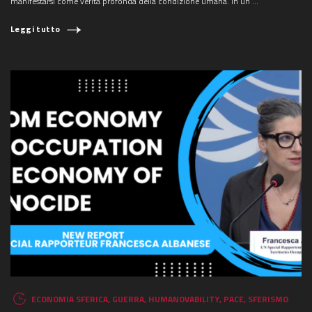
manifestarsi come verità profonda della condizione umana. In un ...
Leggi tutto
ECONOMIA SFERICA
,
GUERRA
,
HUMANOVABILITY
,
PACE
,
SFERISMO