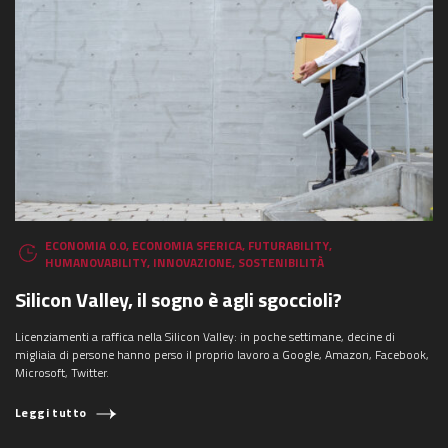
ECONOMIA 0.0
,
ECONOMIA SFERICA
,
FUTURABILITY
,
HUMANOVABILITY
,
INNOVAZIONE
,
SOSTENIBILITÀ
Silicon Valley, il sogno è agli sgoccioli?
Licenziamenti a raffica nella Silicon Valley: in poche settimane, decine di
migliaia di persone hanno perso il proprio lavoro a Google, Amazon, Facebook,
Microsoft, Twitter.
Leggi tutto