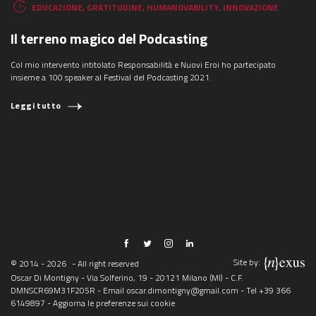
EDUCAZIONE
,
GRATITUDINE
,
HUMANOVABILITY
,
INNOVAZIONE
Il terreno magico del Podcasting
Col mio intervento intitolato Responsabilità e Nuovi Eroi ho partecipato
insieme a 100 speaker al Festival del Podcasting 2021.
Leggi tutto
Site by:
© 2014 - 2026
- All right reserved
Oscar Di Montigny - Via Solferino, 19 - 20121 Milano (MI) - C.F.
DMNSCR69M31F205R - Email
oscar.dimontigny@gmail.com
- Tel
+39 366
6149897
-
Aggiorna le preferenze sui cookie