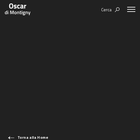
Cerca
Aree tematiche
Humanovability
Bio
Economia Sferica
Books
Centodieci
Events
Nuovi Eroi
Video
Be Your Essence
IT
Futurability
Torna alla Home