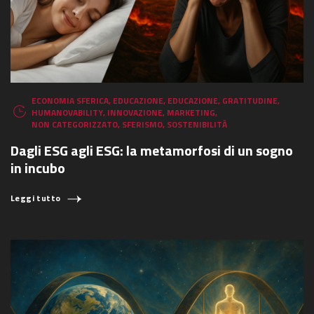
ECONOMIA SFERICA
,
EDUCAZIONE
,
EDUCAZIONE
,
GRATITUDINE
,
HUMANOVABILITY
,
INNOVAZIONE
,
MARKETING
,
NON CATEGORIZZATO
,
SFERISMO
,
SOSTENIBILITÀ
Dagli ESG agli ESG: la metamorfosi di un sogno
in incubo
Leggi tutto
COSA STAI CERCANDO?