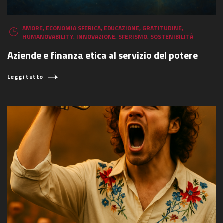
AMORE
,
ECONOMIA SFERICA
,
EDUCAZIONE
,
GRATITUDINE
,
HUMANOVABILITY
,
INNOVAZIONE
,
SFERISMO
,
SOSTENIBILITÀ
Aziende e finanza etica al servizio del potere
Leggi tutto