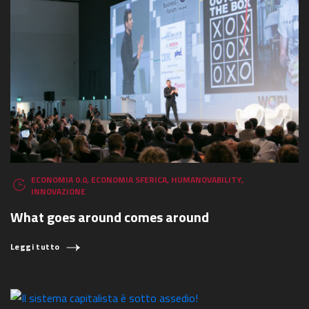
ECONOMIA 0.0
,
ECONOMIA SFERICA
,
HUMANOVABILITY
,
INNOVAZIONE
What goes around comes around
Leggi tutto