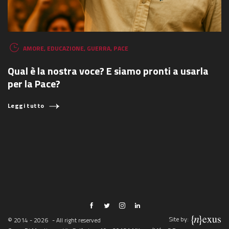
AMORE
,
EDUCAZIONE
,
GUERRA
,
PACE
Qual è la nostra voce? E siamo pronti a usarla
per la Pace?
Leggi tutto
Site by:
© 2014 - 2026
- All right reserved