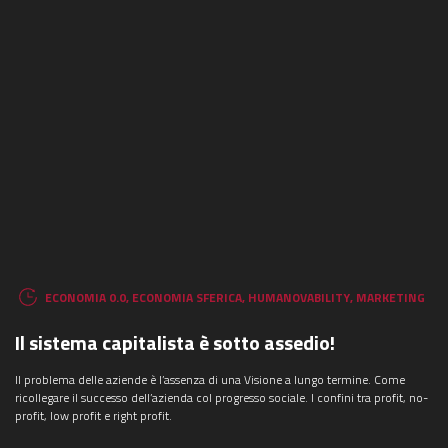
ECONOMIA 0.0
,
ECONOMIA SFERICA
,
HUMANOVABILITY
,
MARKETING
Il sistema capitalista è sotto assedio!
Il problema delle aziende è l’assenza di una Visione a lungo termine. Come
ricollegare il successo dell’azienda col progresso sociale. I confini tra profit, no-
profit, low profit e right profit.