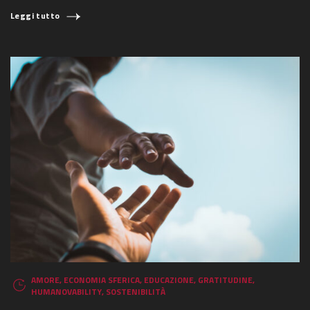
Leggi tutto
AMORE
,
ECONOMIA SFERICA
,
EDUCAZIONE
,
GRATITUDINE
,
HUMANOVABILITY
,
SOSTENIBILITÀ