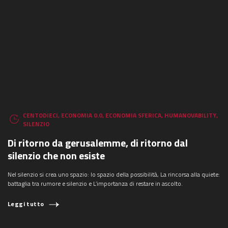
CENTODIECI
,
ECONOMIA 0.0
,
ECONOMIA SFERICA
,
HUMANOVABILITY
,
SILENZIO
Di ritorno da gerusalemme, di ritorno dal
silenzio che non esiste
Nel silenzio si crea uno spazio: lo spazio della possibilità, La rincorsa alla quiete:
battaglia tra rumore e silenzio e L’importanza di restare in ascolto.
Leggi tutto