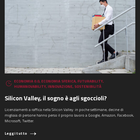
ECONOMIA 0.0
,
ECONOMIA SFERICA
,
FUTURABILITY
,
HUMANOVABILITY
,
INNOVAZIONE
,
SOSTENIBILITÀ
Silicon Valley, il sogno è agli sgoccioli?
Licenziamenti a raffica nella Silicon Valley: in poche settimane, decine di
migliaia di persone hanno perso il proprio lavoro a Google, Amazon, Facebook,
Microsoft, Twitter.
Leggi tutto