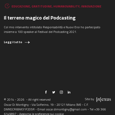
EDUCAZIONE
,
GRATITUDINE
,
HUMANOVABILITY
,
INNOVAZIONE
Il terreno magico del Podcasting
Col mio intervento intitolato Responsabilità e Nuovi Eroi ho partecipato
insieme a 100 speaker al Festival del Podcasting 2021.
Leggi tutto
Site by:
© 2014 - 2026
- All right reserved
Oscar Di Montigny - Via Solferino, 19 - 20121 Milano (MI) - C.F.
DMNSCR69M31F205R - Email
oscar.dimontigny@gmail.com
- Tel
+39 366
6149897
-
Aggiorna le preferenze sui cookie