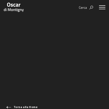
Cerca
Aree tematiche
Humanovability
Bio
Economia Sferica
Books
Centodieci
Events
Nuovi Eroi
Video
Be Your Essence
IT
Futurability
Torna alla Home