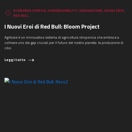
ECONOMIA SFERICA
,
HUMANOVABILITY
,
INNOVAZIONE
,
NUOVI EROI
,
RED BULL
I Nuovi Eroi di Red Bull: Bloom Project
Agritube è un innnovativo sistema di agricoltura idroponica che ambisce a
colmare uno dei gap cruciali per il futuro del nostro pianeta: la produzione di
cibo.
Leggi tutto