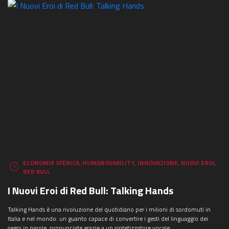
ECONOMIA SFERICA
,
HUMANOVABILITY
,
INNOVAZIONE
,
NUOVI EROI
,
RED BULL
I Nuovi Eroi di Red Bull: Talking Hands
Talking Hands è una rivoluzione del quotidiano per i milioni di sordomuti in
Italia e nel mondo: un guanto capace di convertire i gesti del linguaggio dei
segni in parole, pronunciate grazie a un sintetizzatore vocale.