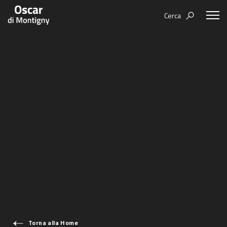
Cerca
Aree tematiche
Humanovability
Bio
Economia Sferica
Books
Centodieci
Events
Nuovi Eroi
Video
Be Your Essence
IT
Futurability
Torna alla Home