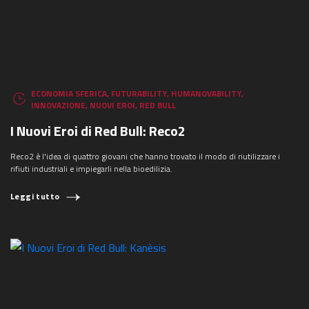
ECONOMIA SFERICA
,
FUTURABILITY
,
HUMANOVABILITY
,
INNOVAZIONE
,
NUOVI EROI
,
RED BULL
I Nuovi Eroi di Red Bull: Reco2
Reco2 è l'idea di quattro giovani che hanno trovato il modo di riutilizzare i
rifiuti industriali e impiegarli nella bioedilizia.
Leggi tutto