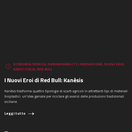
ECONOMIA SFERICA
,
HUMANOVABILITY
,
INNOVAZIONE
,
NUOVI EROI
,
RADIO ITALIA
,
RED BULL
I Nuovi Eroi di Red Bull: Kanèsis
Kanèsis trasforma quattro tipologie di scarti agricoli in altrettanti tipi di materiali
bioplastici: un'idea geniale per riciclare gli avanzi delle produzioni tradizionali
siciliane.
Leggi tutto