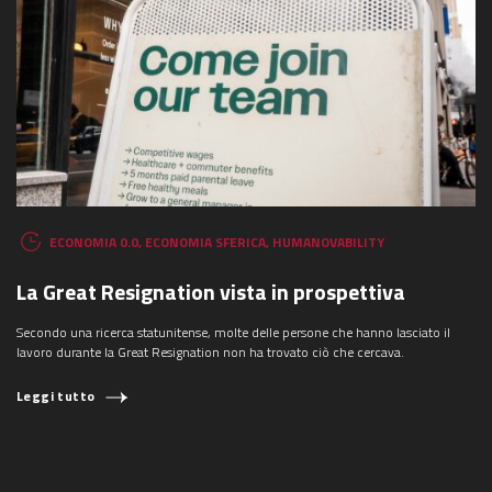
ECONOMIA 0.0
,
ECONOMIA SFERICA
,
HUMANOVABILITY
La Great Resignation vista in prospettiva
Secondo una ricerca statunitense, molte delle persone che hanno lasciato il
lavoro durante la Great Resignation non ha trovato ciò che cercava.
Leggi tutto