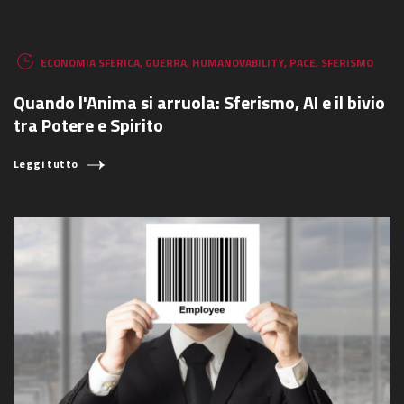
ECONOMIA SFERICA
,
GUERRA
,
HUMANOVABILITY
,
PACE
,
SFERISMO
Quando l'Anima si arruola: Sferismo, AI e il bivio
tra Potere e Spirito
Leggi tutto