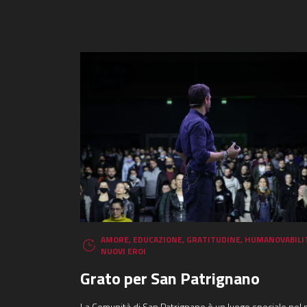
AMORE
,
EDUCAZIONE
,
GRATITUDINE
,
HUMANOVABILI
NUOVI EROI
Grato per San Patrignano
La Comunità di San Patrignano è un luogo speciale nel 