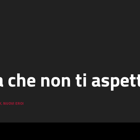
 che non ti aspet
Y
,
NUOVI EROI