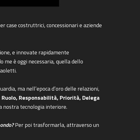
r case costruttrici, concessionari e aziende
sione, e innovate rapidamente
do me è oggi necessaria, quella dello
aoletti.
uardia, ma nell’epoca d’oro delle relazioni,
:
Ruolo, Responsabilità, Priorità, Delega
la nostra tecnologia interiore.
 mondo?
Per poi trasformarla, attraverso un