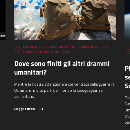
ECONOMIA SFERICA
,
EDUCAZIONE
,
HUMANOVABILITY
,
NUOVI EROI
,
SOSTENIBILITÀ
Dove sono finiti gli altri drammi
P
umanitari?
s
S
Mentre la nostra attenzione è concentrata sulla guerra in
Ucraina, in molte parti del mondo le disuguaglianze
aumentano.
Pia
Su
Leggi tutto
l’i
cru
par