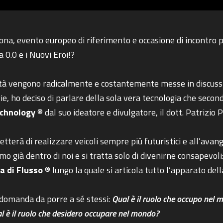
na, evento europeo di riferimento e occasione di incontro pe
 0.0 e i Nuovi Eroi!?
bilità vengono radicalmente e costantemente messe in discus
ie, ho deciso di parlare della sola vera tecnologia che secon
echnology
® dal suo ideatore e divulgatore, il dott. Patrizio P
terà di realizzare veicoli sempre più futuristici e all’avang
mo già dentro di noi e si tratta solo di divenirne consapevoli
la di Flusso
® lungo la quale si articola tutto l’apparato del
COSA STAI CERCANDO?
 domanda da porre a sé stessi:
Qual è il ruolo che occupo nel
l è il ruolo che desidero occupare nel mondo?