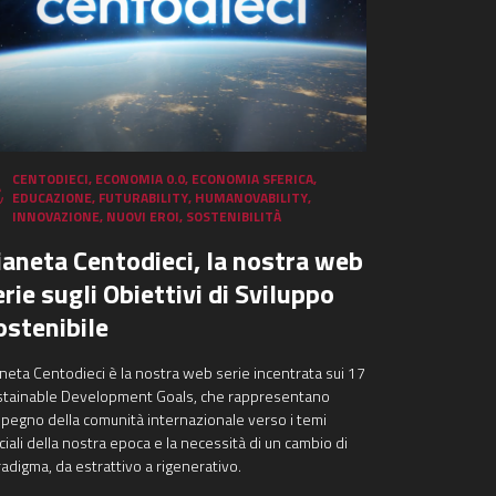
CENTODIECI
,
ECONOMIA 0.0
,
ECONOMIA SFERICA
,
EDUCAZIONE
,
FUTURABILITY
,
HUMANOVABILITY
,
INNOVAZIONE
,
NUOVI EROI
,
SOSTENIBILITÀ
ianeta Centodieci, la nostra web
erie sugli Obiettivi di Sviluppo
ostenibile
neta Centodieci è la nostra web serie incentrata sui 17
stainable Development Goals, che rappresentano
mpegno della comunità internazionale verso i temi
ciali della nostra epoca e la necessità di un cambio di
adigma, da estrattivo a rigenerativo.