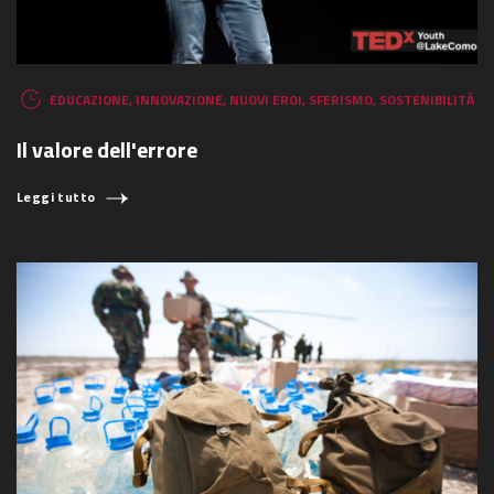
EDUCAZIONE
,
INNOVAZIONE
,
NUOVI EROI
,
SFERISMO
,
SOSTENIBILITÀ
Il valore dell'errore
Leggi tutto