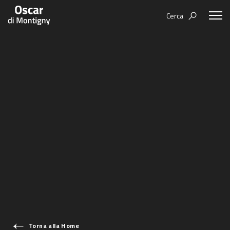
Cerca
Aree tematiche
Humanovability
Bio
Economia Sferica
Books
Centodieci
Events
Nuovi Eroi
Video
Be Your Essence
IT
Futurability
Torna alla Home