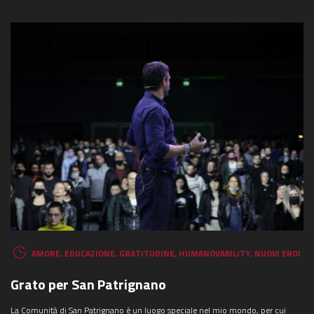
COSA STAI CERCANDO?
AMORE
,
EDUCAZIONE
,
GRATITUDINE
,
HUMANOVABILITY
,
NUOVI EROI
Grato per San Patrignano
La Comunità di San Patrignano è un luogo speciale nel mio mondo, per cui