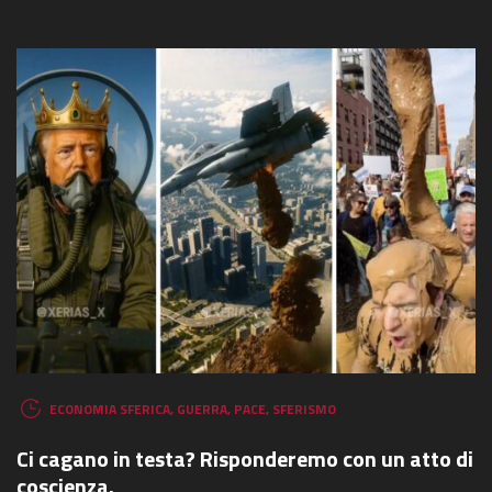
ECONOMIA SFERICA
,
GUERRA
,
PACE
,
SFERISMO
Ci cagano in testa? Risponderemo con un atto di
coscienza.