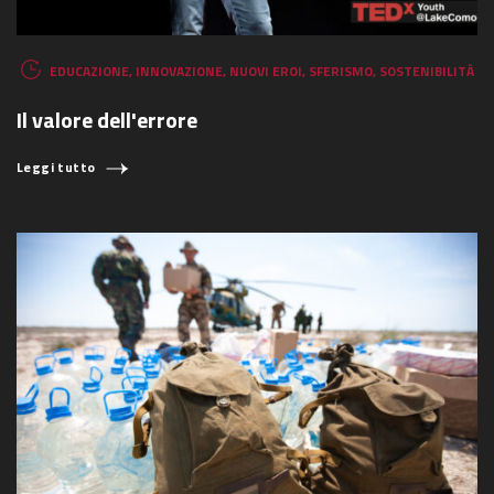
EDUCAZIONE
,
INNOVAZIONE
,
NUOVI EROI
,
SFERISMO
,
SOSTENIBILITÀ
Il valore dell'errore
Leggi tutto