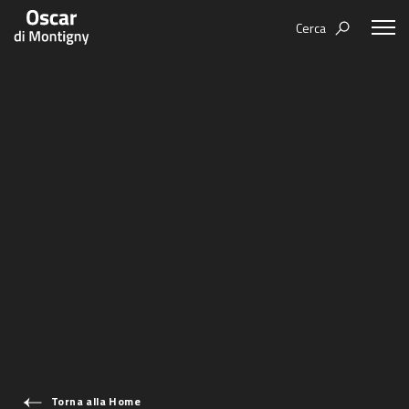
Cerca
Aree tematiche
Humanovability
Bio
Economia Sferica
Books
Centodieci
Events
Nuovi Eroi
Video
Be Your Essence
IT
Futurability
Torna alla Home