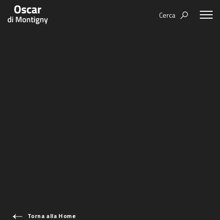
Cerca
Aree tematiche
Humanovability
Bio
Economia Sferica
Books
Centodieci
Events
Nuovi Eroi
Video
Be Your Essence
IT
Futurability
Torna alla Home