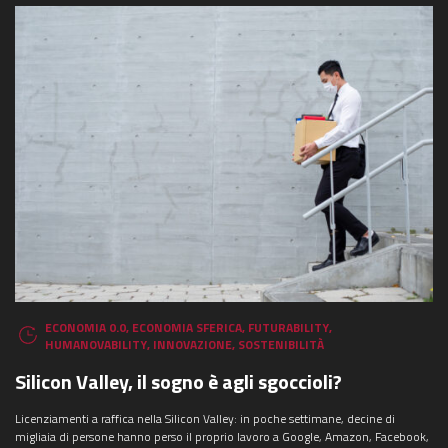
ECONOMIA 0.0
,
ECONOMIA SFERICA
,
FUTURABILITY
,
HUMANOVABILITY
,
INNOVAZIONE
,
SOSTENIBILITÀ
Silicon Valley, il sogno è agli sgoccioli?
Licenziamenti a raffica nella Silicon Valley: in poche settimane, decine di
migliaia di persone hanno perso il proprio lavoro a Google, Amazon, Facebook,