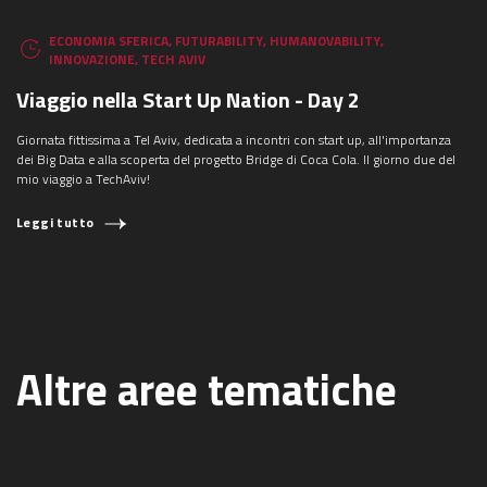
ECONOMIA SFERICA
,
FUTURABILITY
,
HUMANOVABILITY
,
INNOVAZIONE
,
TECH AVIV
Viaggio nella Start Up Nation - Day 2
Giornata fittissima a Tel Aviv, dedicata a incontri con start up, all'importanza
dei Big Data e alla scoperta del progetto Bridge di Coca Cola. Il giorno due del
mio viaggio a TechAviv!
Leggi tutto
Altre aree tematiche