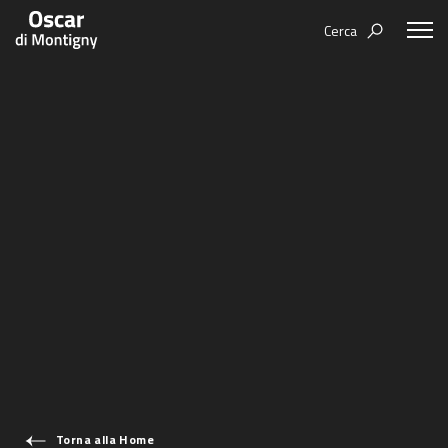
Cerca
Aree tematiche
Humanovability
Bio
Economia Sferica
Books
Centodieci
Events
Nuovi Eroi
Video
Be Your Essence
IT
Futurability
Torna alla Home