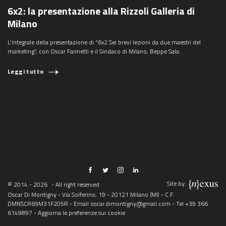
6x2: la presentazione alla Rizzoli Galleria di
Milano
L'integrale della presentazione di "6x2 Sei brevi lezioni da due maestri del
marketing", con Oscar Farinetti e il Sindaco di Milano, Beppe Sala.
Leggi tutto
Site by:
© 2014 - 2026
- All right reserved
Oscar Di Montigny - Via Solferino, 19 - 20121 Milano (MI) - C.F.
DMNSCR69M31F205R - Email
oscar.dimontigny@gmail.com
- Tel
+39 366
6149897
-
Aggiorna le preferenze sui cookie