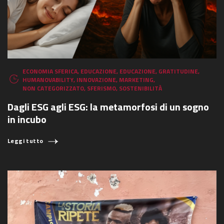
ECONOMIA SFERICA
,
EDUCAZIONE
,
EDUCAZIONE
,
GRATITUDINE
,
HUMANOVABILITY
,
INNOVAZIONE
,
MARKETING
,
NON CATEGORIZZATO
,
SFERISMO
,
SOSTENIBILITÀ
Dagli ESG agli ESG: la metamorfosi di un sogno
in incubo
Leggi tutto