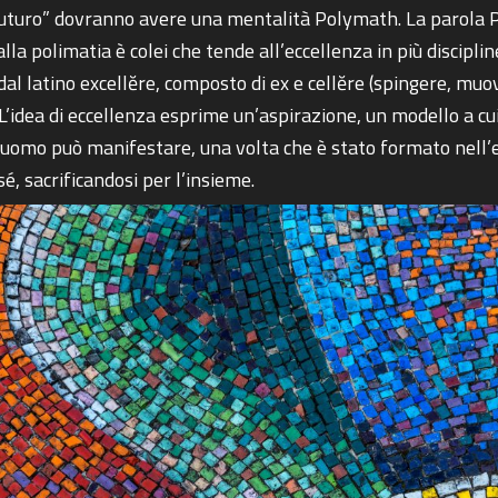
 futuro” dovranno avere una mentalità Polymath. La parola P
la polimatia è colei che tende all’eccellenza in più discipli
 dal latino excellĕre, composto di ex e cellĕre (spingere, muo
. L’idea di eccellenza esprime un’aspirazione, un modello a c
 uomo può manifestare, una volta che è stato formato nell’e
sé, sacrificandosi per l’insieme.