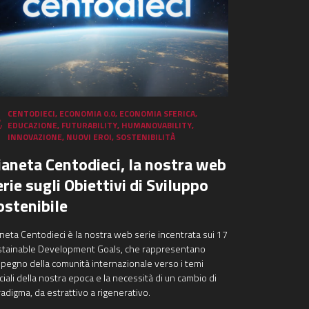
CENTODIECI
,
ECONOMIA 0.0
,
ECONOMIA SFERICA
,
EDUCAZIONE
,
FUTURABILITY
,
HUMANOVABILITY
,
INNOVAZIONE
,
NUOVI EROI
,
SOSTENIBILITÀ
ianeta Centodieci, la nostra web
erie sugli Obiettivi di Sviluppo
ostenibile
neta Centodieci è la nostra web serie incentrata sui 17
stainable Development Goals, che rappresentano
mpegno della comunità internazionale verso i temi
ciali della nostra epoca e la necessità di un cambio di
adigma, da estrattivo a rigenerativo.