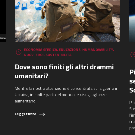
ECONOMIA SFERICA
,
EDUCAZIONE
,
HUMANOVABILITY
,
NUOVI EROI
,
SOSTENIBILITÀ
Dove sono finiti gli altri drammi
P
umanitari?
s
S
Mentre la nostra attenzione è concentrata sulla guerra in
Ucraina, in molte parti del mondo le disuguaglianze
aumentano.
Pia
Su
Leggi tutto
l’i
cru
par