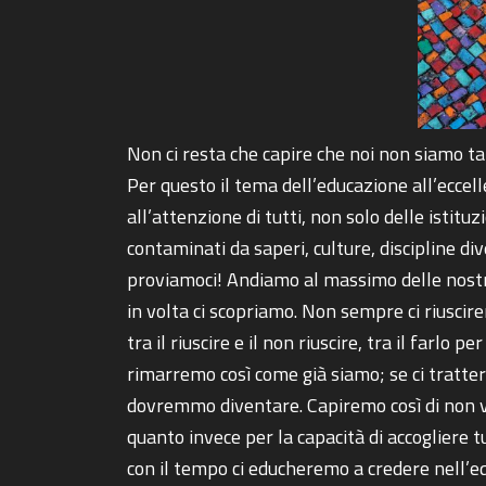
Non ci resta che capire che noi non siamo t
Per questo il tema dell’educazione all’eccel
all’attenzione di tutti, non solo delle isti
contaminati da saperi, culture, discipline di
proviamoci! Andiamo al massimo delle nostre 
in volta ci scopriamo. Non sempre ci riuscirem
tra il riuscire e il non riuscire, tra il farlo
rimarremo così come già siamo; se ci trat
dovremmo diventare. Capiremo così di non val
quanto invece per la capacità di accogliere t
con il tempo ci educheremo a credere nell’equ