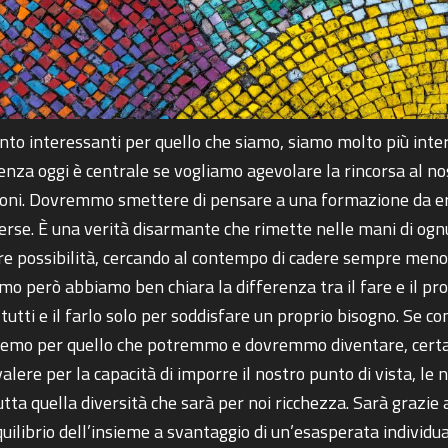
anto interessanti per quello che siamo, siamo molto più inte
lenza oggi è centrale se vogliamo agevolare la rincorsa al 
tuzioni. Dovremmo smettere di pensare a una formazione da er
verse. È una verità disarmante che rimette nelle mani di ognun
possibilità, cercando al contempo di cadere sempre meno negl
o però abbiamo ben chiara la differenza tra il fare e il prova
 per tutti e il farlo solo per soddisfare un proprio bisogno. S
teremo per quello che potremmo e dovremmo diventare, ce
ere per la capacità di imporre il nostro punto di vista, le 
utta quella diversità che sarà per noi ricchezza. Sarà grazie 
ilibrio dell’insieme a svantaggio di un’esasperata individua