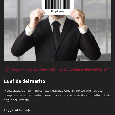
ECONOMIA 0.0
,
ECONOMIA SFERICA
,
EDUCAZIONE
,
HUMANOVABILITY
La sfida del merito
Meritocrazia è un termine coniato negli Stati Uniti (in inglese: meritocracy,
composto del latino meritum «merito» e -cracy «-crazia») e introdotto in Italia
negli anni Settanta.
Leggi tutto