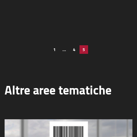
Paginazione degli a
1
…
4
5
Altre aree tematiche