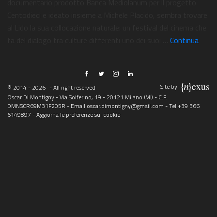
documentario prodotto Banca Mediolanum per il progetto
Centodieci e ideato insieme a Michele Placido, sembra trovare
al Lido la sua collocazione naturale: un festival del cinema che
fa del dialogo tra culture differenti uno dei suoi …
Continua
Site by:
© 2014 - 2026
- All right reserved
Oscar Di Montigny - Via Solferino, 19 - 20121 Milano (MI) - C.F.
DMNSCR69M31F205R - Email
oscar.dimontigny@gmail.com
- Tel
+39 366
6149897
-
Aggiorna le preferenze sui cookie