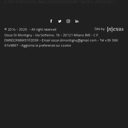
e che forniscono delle istantanee sullo “spirito del tempo”.
Site by:
© 2014 - 2026
- All right reserved
Oscar Di Montigny - Via Solferino, 19 - 20121 Milano (MI) - C.F.
DMNSCR69M31F205R - Email
oscar.dimontigny@gmail.com
- Tel
+39 366
6149897
-
Aggiorna le preferenze sui cookie