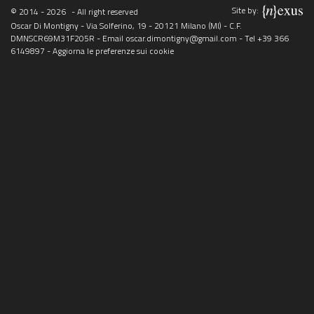
Site by:
© 2014 - 2026
- All right reserved
Oscar Di Montigny - Via Solferino, 19 - 20121 Milano (MI) - C.F.
DMNSCR69M31F205R - Email
oscar.dimontigny@gmail.com
- Tel
+39 366
6149897
-
Aggiorna le preferenze sui cookie