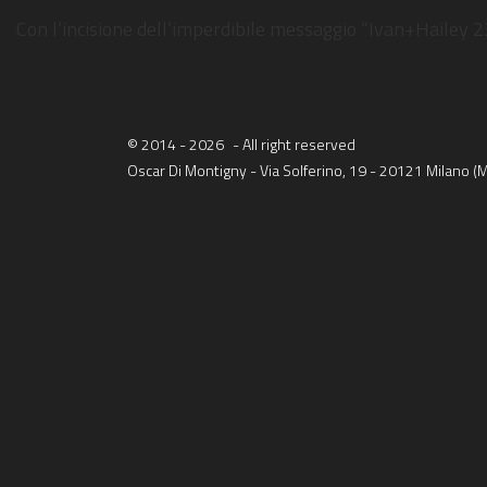
Con l’incisione dell’imperdibile messaggio “Ivan+Hailey 23”
© 2014 - 2026
- All right reserved
Oscar Di Montigny - Via Solferino, 19 - 20121 Milano