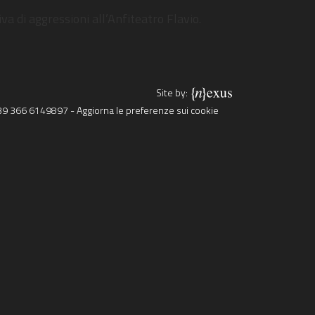
va di aggressioni all’Anfiteatro Flavio.
Site by:
39 366 6149897
-
Aggiorna le preferenze sui cookie