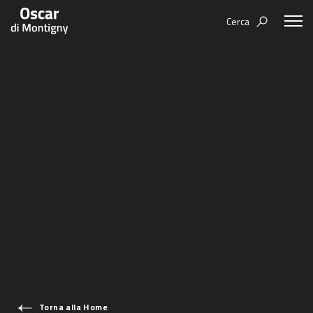
Cerca
Aree tematiche
Humanovability
Bio
Economia Sferica
Books
Centodieci
Events
Nuovi Eroi
Video
Be Your Essence
IT
Futurability
Torna alla Home