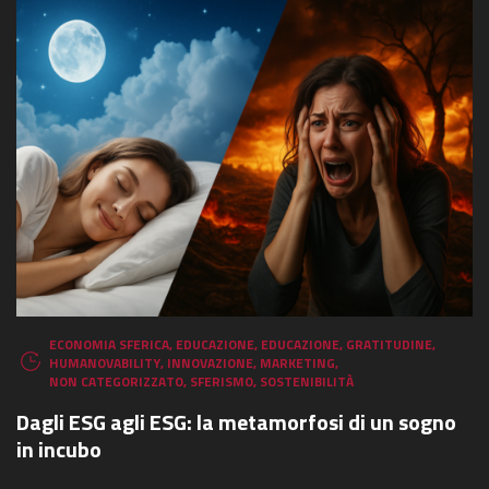
ECONOMIA SFERICA
,
EDUCAZIONE
,
EDUCAZIONE
,
GRATITUDINE
,
HUMANOVABILITY
,
INNOVAZIONE
,
MARKETING
,
NON CATEGORIZZATO
,
SFERISMO
,
SOSTENIBILITÀ
Dagli ESG agli ESG: la metamorfosi di un sogno
in incubo