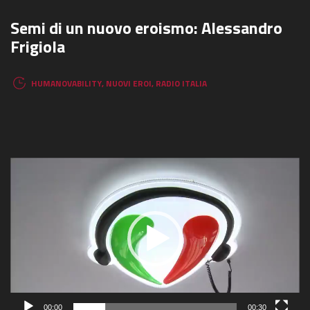
Semi di un nuovo eroismo: Alessandro
Frigiola
HUMANOVABILITY
,
NUOVI EROI
,
RADIO ITALIA
Video
Player
00:00
00:30