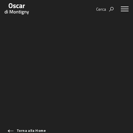
Cerca
Aree tematiche
Humanovability
Bio
Economia Sferica
Books
Centodieci
Events
Nuovi Eroi
Video
Be Your Essence
IT
Futurability
Torna alla Home