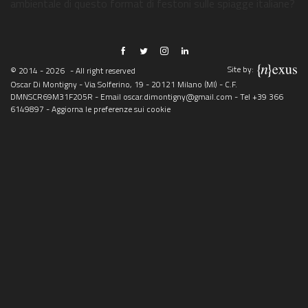
ambientale di questo format di festoni sulle spiagge italiane?
Site by:
© 2014 - 2026
- All right reserved
Oscar Di Montigny - Via Solferino, 19 - 20121 Milano (MI) - C.F.
DMNSCR69M31F205R - Email
oscar.dimontigny@gmail.com
- Tel
+39 366
6149897
-
Aggiorna le preferenze sui cookie