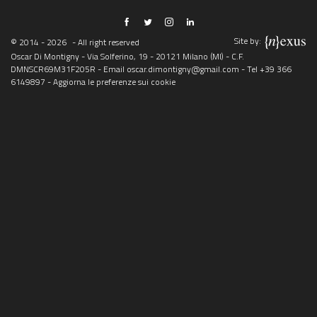
Site by:
© 2014 - 2026
- All right reserved
Oscar Di Montigny - Via Solferino, 19 - 20121 Milano (MI) - C.F.
DMNSCR69M31F205R - Email
oscar.dimontigny@gmail.com
- Tel
+39 366
6149897
-
Aggiorna le preferenze sui cookie