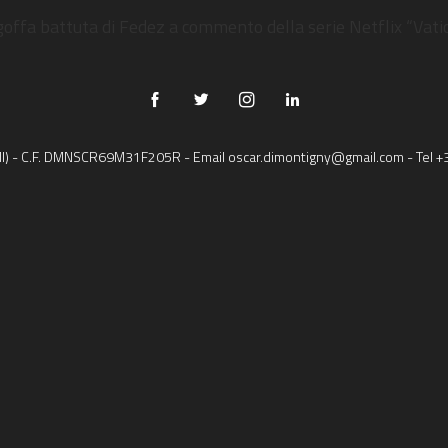
COSA STAI CERCANDO?
goffa battuta di Fedez a commento della serie Netflix “Vatic
 (MI) - C.F. DMNSCR69M31F205R - Email
oscar.dimontigny@gmail.com
- Tel
+