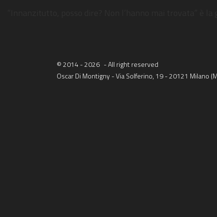
“Innanzitutto, posso dire? Non l’hanno mai trovata” è la 
© 2014 - 2026
- All right reserved
Oscar Di Montigny - Via Solferino, 19 - 20121 Milano