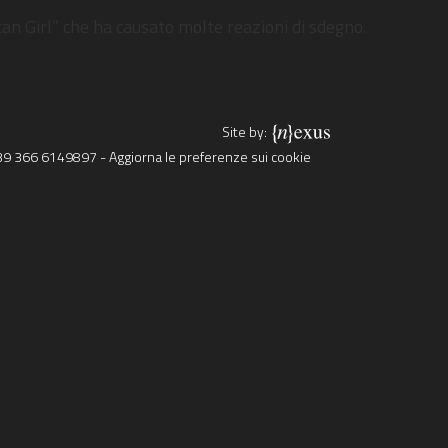
an Girl” che ha causato molte reazioni di sdegno.
Site by:
39 366 6149897
-
Aggiorna le preferenze sui cookie