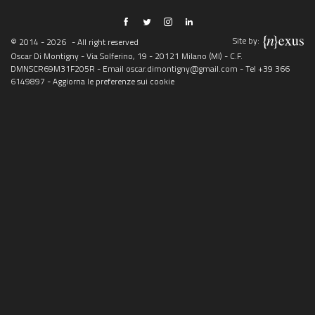
Site by:
© 2014 - 2026
- All right reserved
Oscar Di Montigny - Via Solferino, 19 - 20121 Milano (MI) - C.F.
DMNSCR69M31F205R - Email
oscar.dimontigny@gmail.com
- Tel
+39 366
6149897
-
Aggiorna le preferenze sui cookie