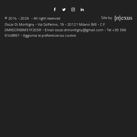
Site by:
© 2014 - 2026
- All right reserved
Oscar Di Montigny - Via Solferino, 19 - 20121 Milano (MI) - C.F.
DMNSCR69M31F205R - Email
oscar.dimontigny@gmail.com
- Tel
+39 366
6149897
-
Aggiorna le preferenze sui cookie