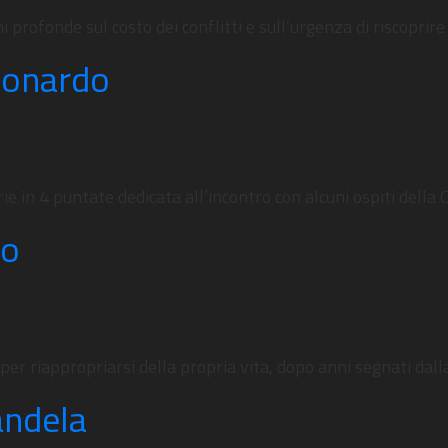
profonde sul costo dei conflitti e sull’urgenza di riscoprire
Leonardo
COSA STAI CERCANDO?
ie in 4 puntate dedicata all’incontro con alcuni ospiti dell
do
 per riappropriarsi della propria vita, dopo anni segnati dal
andela