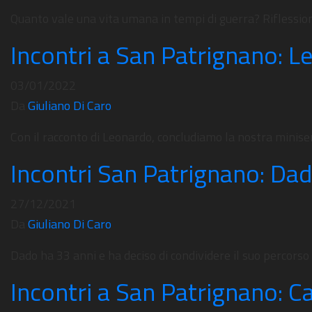
Quanto vale una vita umana in tempi di guerra? Riflessioni 
Incontri a San Patrignano: 
03/01/2022
Da
Giuliano Di Caro
Con il racconto di Leonardo, concludiamo la nostra miniser
Incontri San Patrignano: Da
27/12/2021
Da
Giuliano Di Caro
Dado ha 33 anni e ha deciso di condividere il suo percorso
Incontri a San Patrignano: C