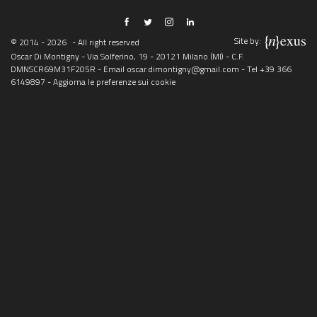
Site by:
© 2014 - 2026
- All right reserved
Oscar Di Montigny - Via Solferino, 19 - 20121 Milano (MI) - C.F.
DMNSCR69M31F205R - Email
oscar.dimontigny@gmail.com
- Tel
+39 366
6149897
-
Aggiorna le preferenze sui cookie