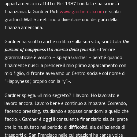
COSA STAI CERCANDO?
appartamento in affitto. Nel 1987 fonda la sua società
finanziaria, la Gardner Rich
www.gardnerrich.com
e scala i
gradini di Wall Street fino a diventare uno dei guru della
finanza americana.
Gardner ha scritto anche un libro sulla sua vita, si intitola
The
pursuit of happyness
(
La ricerca della felicità
). «L’errore
grammaticale è voluto – spiega Gardner – perché quando
finalmente riuscii a prendere il mio primo appartamento con
mio figlio, di fronte avevamo un Centro sociale col nome di
“Happyness”, proprio con la “y”».
Gardner spiega: «Il mio segreto? Il lavoro. Ho lavorato e
lavoro ancora. Lavoro bene e continuo a imparare. Correndo,
facendo pressing, studiando e appassionandomi a quello che
faccio». Gardner è oggi il consulente finanziario sia del prete
che lo ha aiutato nel periodo di difficoltà, sia dell’azienda di
trasporti di San Francisco nelle cui stazioni ha tante volte