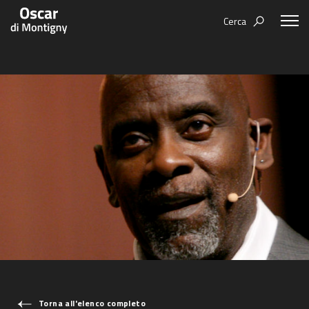
Cerca
Aree tematiche
Humanovability
Bio
Economia Sferica
Books
Centodieci
Events
Nuovi Eroi
Video
Be Your Essence
IT
Futurability
Torna all'elenco completo