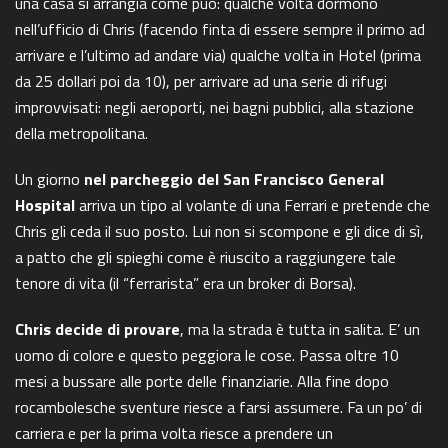
una casa si arrangia come può: qualche volta dormono
nell’ufficio di Chris (facendo finta di essere sempre il primo ad
arrivare e l’ultimo ad andare via) qualche volta in Hotel (prima
da 25 dollari poi da 10), per arrivare ad una serie di rifugi
improvvisati: negli aeroporti, nei bagni pubblici, alla stazione
della metropolitana.
Un giorno
nel parcheggio del San Francisco General
Hospital
arriva un tipo al volante di una Ferrari e pretende che
Chris gli ceda il suo posto. Lui non si scompone e gli dice di sì,
a patto che gli spieghi come è riuscito a raggiungere tale
tenore di vita (il “ferrarista” era un broker di Borsa).
Chris decide di provare
, ma la strada è tutta in salita. E’ un
uomo di colore e questo peggiora le cose. Passa oltre 10
mesi a bussare alle porte delle finanziarie. Alla fine dopo
rocambolesche sventure riesce a farsi assumere. Fa un po’ di
carriera e per la prima volta riesce a prendere un