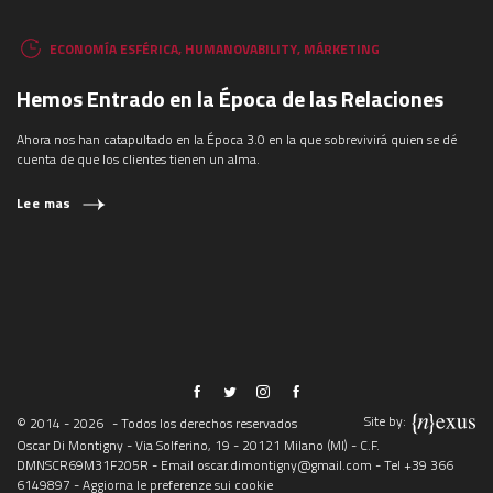
ECONOMÍA ESFÉRICA
,
HUMANOVABILITY
,
MÁRKETING
Hemos Entrado en la Época de las Relaciones
Ahora nos han catapultado en la Época 3.0 en la que sobrevivirá quien se dé
cuenta de que los clientes tienen un alma.
Lee mas
Site by:
© 2014 - 2026
- Todos los derechos reservados
Oscar Di Montigny - Via Solferino, 19 - 20121 Milano (MI) - C.F.
DMNSCR69M31F205R - Email
oscar.dimontigny@gmail.com
- Tel
+39 366
6149897
-
Aggiorna le preferenze sui cookie