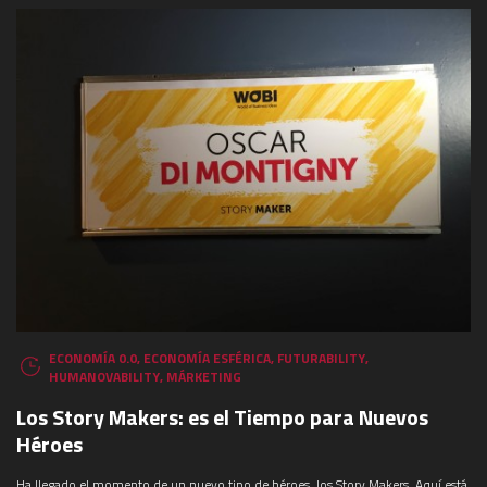
ECONOMÍA 0.0
,
ECONOMÍA ESFÉRICA
,
FUTURABILITY
,
HUMANOVABILITY
,
MÁRKETING
Los Story Makers: es el Tiempo para Nuevos
Héroes
Ha llegado el momento de un nuevo tipo de héroes, los Story Makers. Aquí está