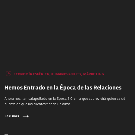
ECONOMÍA ESFÉRICA
,
HUMANOVABILITY
,
MÁRKETING
Hemos Entrado en la Época de las Relaciones
Ahora nos han catapultado en la Época 3.0 en la que sobrevivirá quien se dé
cuenta de que los clientes tienen un alma.
Lee mas