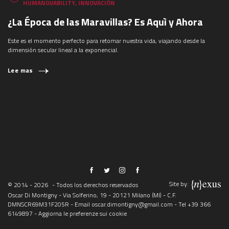
HUMANOVABILITY
,
INNOVACIÓN
¿La Época de las Maravillas? Es Aquì y Ahora
Este es el momento perfecto para retomar nuestra vida, viajando desde la
dimensión secular lineal a la exponencial.
Lee mas
Site by:
© 2014 - 2026
- Todos los derechos reservados
Oscar Di Montigny - Via Solferino, 19 - 20121 Milano (MI) - C.F.
DMNSCR69M31F205R - Email
oscar.dimontigny@gmail.com
- Tel
+39 366
6149897
-
Aggiorna le preferenze sui cookie