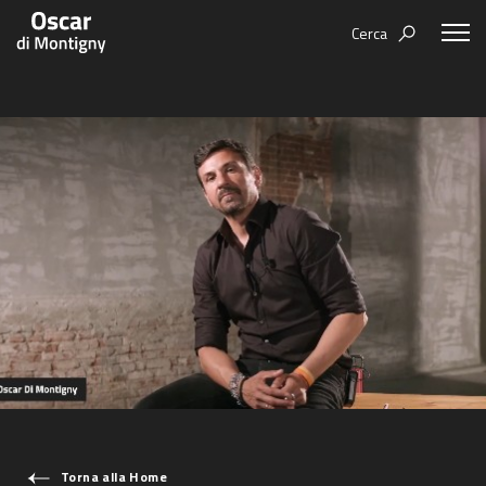
Cerca
Aree tematiche
Humanovability
Bio
Economia Sferica
Books
Centodieci
Events
Nuovi Eroi
Video
Be Your Essence
Futurability
COSA STAI CERCANDO?
Torna alla Home