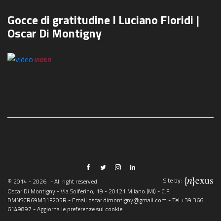
Gocce di gratitudine I Luciano Floridi |
Oscar Di Montigny
VIDEO
Site by:
© 2014 - 2026
- All right reserved
Oscar Di Montigny - Via Solferino, 19 - 20121 Milano (MI) - C.F.
DMNSCR69M31F205R - Email
oscar.dimontigny@gmail.com
- Tel
+39 366
6149897
-
Aggiorna le preferenze sui cookie