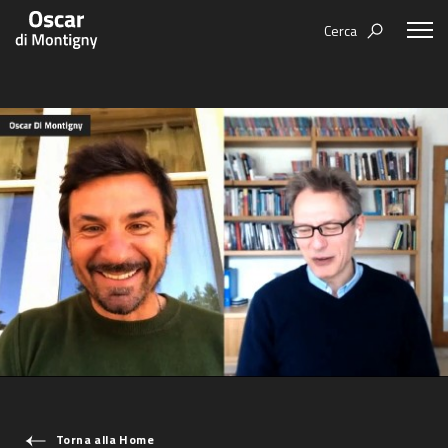
Cerca
Aree tematiche
Humanovability
Bio
Economia Sferica
Books
Centodieci
Events
Nuovi Eroi
Video
Be Your Essence
Futurability
COSA STAI CERCANDO?
Torna alla Home