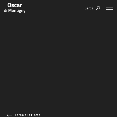
Cerca
Aree tematiche
Humanovability
Bio
Economia Sferica
Books
Centodieci
Events
Nuovi Eroi
Video
Be Your Essence
IT
Futurability
Torna alla Home