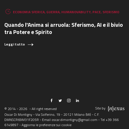
ECONOMIA SFERICA
,
GUERRA
,
HUMANOVABILITY
,
PACE
,
SFERISMO
Quando l'Anima si arruola: Sferismo, AI e il bivio
tra Potere e Spirito
Leggi tutto
Site by:
© 2014 - 2026
- All right reserved
Oscar Di Montigny - Via Solferino, 19 - 20121 Milano (MI) - C.F.
DMNSCR69M31F205R - Email
oscar.dimontigny@gmail.com
- Tel
+39 366
6149897
-
Aggiorna le preferenze sui cookie